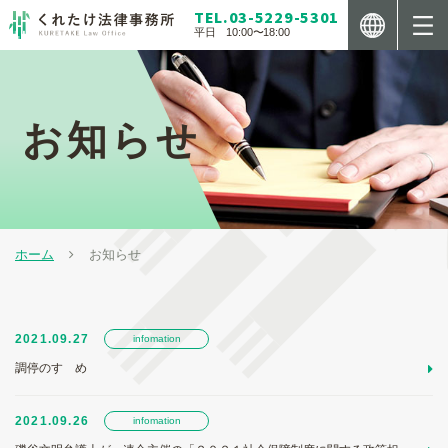
TEL.03-5229-5301
平日 10:00〜18:00
新着情報
法人の方へ
お知らせ
個人の方へ
弁護士紹介
プライバシーポリシー
ホーム
お知らせ
お問い合わせ
2021.09.27
infomation
調停のすゝめ
2021.09.26
infomation