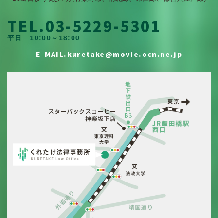
TEL.03-5229-5301
平日 10:00～18:00
E-MAIL.kuretake@movie.ocn.ne.jp