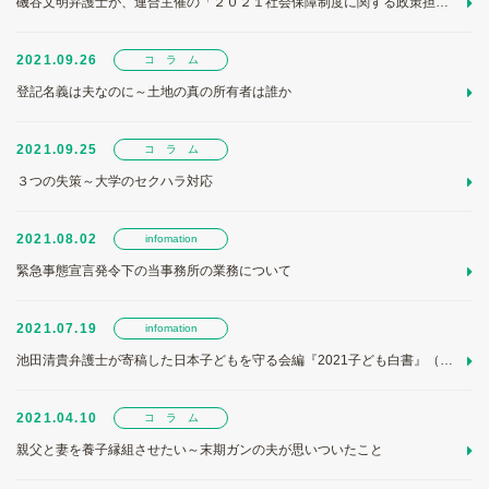
磯谷文明弁護士が、連合主催の「２０２１社会保障制度に関する政策担当者会議」で講演をしました
2021.09.26
コ ラ ム
登記名義は夫なのに～土地の真の所有者は誰か
2021.09.25
コ ラ ム
３つの失策～大学のセクハラ対応
2021.08.02
infomation
緊急事態宣言発令下の当事務所の業務について
2021.07.19
infomation
池田清貴弁護士が寄稿した日本子どもを守る会編『2021子ども白書』（かもがわ出版、2021）が出版されました。
2021.04.10
コ ラ ム
親父と妻を養子縁組させたい～末期ガンの夫が思いついたこと