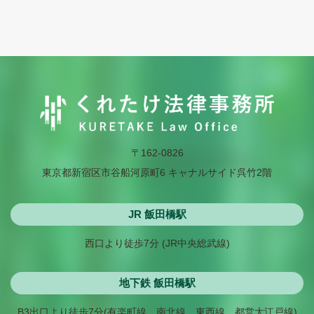
〒162-0826
東京都新宿区市谷船河原町6 キャナルサイド呉竹2階
JR 飯田橋駅
西口より徒歩7分 (JR中央総武線)
地下鉄 飯田橋駅
B3出口より徒歩7分
(有楽町線、南北線、東西線、都営大江戸線)